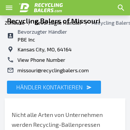
Recycling Balers of Missouri
Zuhause
/
Bevorzugte Händler
/
Recycling Balers
Bevorzugter Händler
PBE Inc
Kansas City, MO, 64164
View Phone Number
missouri@recyclingbalers.com
HÄNDLER KONTAKTIEREN
Nicht alle Arten von Unternehmen
werden Recycling-Ballenpressen