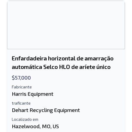
Enviar para um amigo
O campo de endereço de e-mail ou
número de celular é obrigatório
Send a Message
Enfardadeira horizontal de amarração
Enviar lista para e-mail
automática Selco HLO de aríete único
Nome completo
$57,000
Fabricante
Lista de texto para dispositivo móvel
Harris Equipment
traficante
Endereço de e-mail
Dehart Recycling Equipment
Seu nome completo
Localizado em
Hazelwood, MO, US