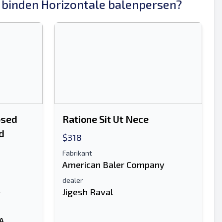
 binden Horizontale balenpersen?
Sturen
osed
Ratione Sit Ut Nece
d
$318
Sturen
Fabrikant
American Baler Company
dealer
Jigesh Raval
y
SA