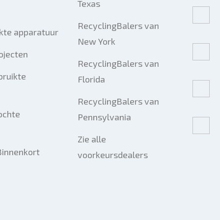
Texas
RecyclingBalers van
kte apparatuur
New York
ojecten
RecyclingBalers van
bruikte
Florida
RecyclingBalers van
ochte
Pennsylvania
Zie alle
Binnenkort
voorkeursdealers