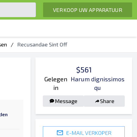
VERKOOP UW APPARATUUR
sen
/
Recusandae Sint Off
$561
Gelegen
Harum dignissimos
in
qu
Message
Share
nden
E-MAIL VERKOPER