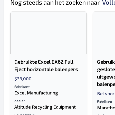
Je volledige naam
Nog steeds aan het zoeken naar
Voll
Mobiel
Extra informatie
Gebruikte Excel EX62 Full
Gebruik
Eject horizontale balenpers
geslote
uitgewo
$33,000
balenp
Fabrikant
Excel Manufacturing
Bel voor
dealer
Fabrikant
Altitude Recycling Equipment
Maratho
Gevestigd in