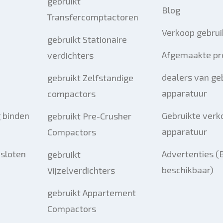
gebruikt
Blog
Transfercomptactoren
Verkoop gebrui
gebruikt Stationaire
Afgemaakte pr
verdichters
dealers van ge
gebruikt Zelfstandige
apparatuur
compactors
 binden
Gebruikte verk
gebruikt Pre-Crusher
apparatuur
Compactors
esloten
Advertenties (
gebruikt
beschikbaar)
Vijzelverdichters
gebruikt Appartement
Compactors