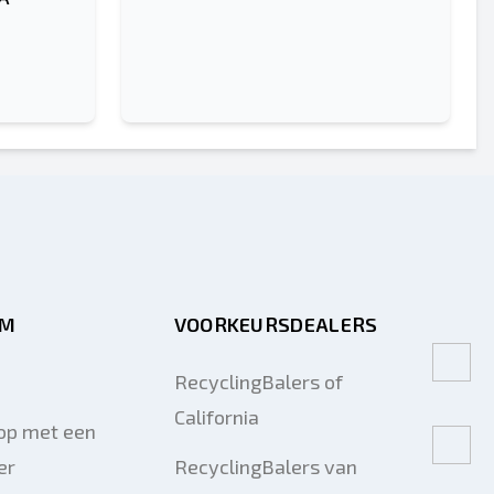
RM
VOORKEURSDEALERS
RecyclingBalers of
California
op met een
er
RecyclingBalers van