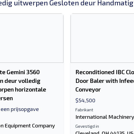
edig uitwerpen Gesloten deur Handmatig
te Gemini 3560
Reconditioned IBC Cl
n deur volledig
Door Baler with Infee
rpen horizontale
Conveyor
ersen
$54,500
 een prijsopgave
Fabrikant
International Machiner
n Equipment Company
Gevestigd in
Cleveland, OH 44135, U