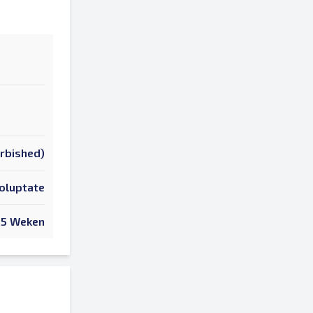
urbished)
oluptate
65 Weken