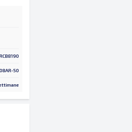
RCB8190
08AR-50
ettimane