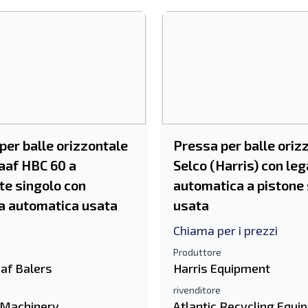
per balle orizzontale
Pressa per balle oriz
aaf HBC 60 a
Selco (Harris) con le
e singolo con
automatica a pistone 
a automatica usata
usata
Chiama per i prezzi
Produttore
af Balers
Harris Equipment
rivenditore
 Machinery
Atlantic Recycling Equi