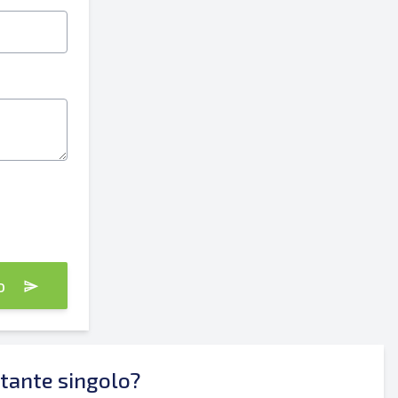
Spedire
Spedire
vo
ntante singolo?