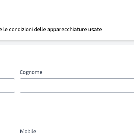
i e le condizioni delle apparecchiature usate
re è obbligatorio
Cognome
Mobile