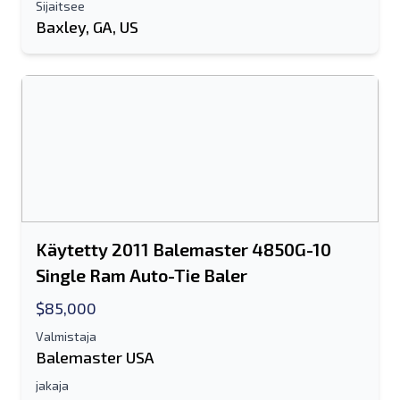
lisäinformaatio
Sijaitsee
Baxley, GA, US
Lähettää
Lähettää
Käytetty 2011 Balemaster 4850G-10
Single Ram Auto-Tie Baler
$85,000
Valmistaja
Balemaster USA
jakaja