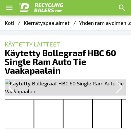
Koti
/
Kierrätyspaalaimet
/
Yhden ram avoimen l
KÄYTETTY LAITTEET
Käytetty Bollegraaf HBC 60
Single Ram Auto Tie
Vaakapaalain