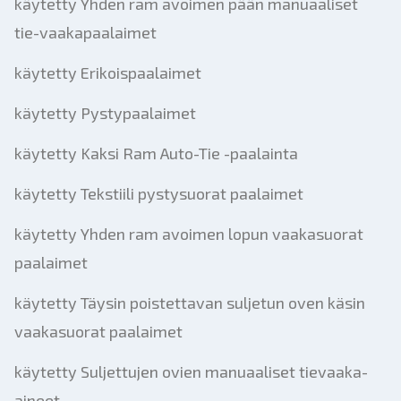
käytetty Yhden ram avoimen pään manuaaliset
tie-vaakapaalaimet
käytetty Erikoispaalaimet
käytetty Pystypaalaimet
käytetty Kaksi Ram Auto-Tie -paalainta
käytetty Tekstiili pystysuorat paalaimet
käytetty Yhden ram avoimen lopun vaakasuorat
paalaimet
käytetty Täysin poistettavan suljetun oven käsin
vaakasuorat paalaimet
käytetty Suljettujen ovien manuaaliset tievaaka-
aineet