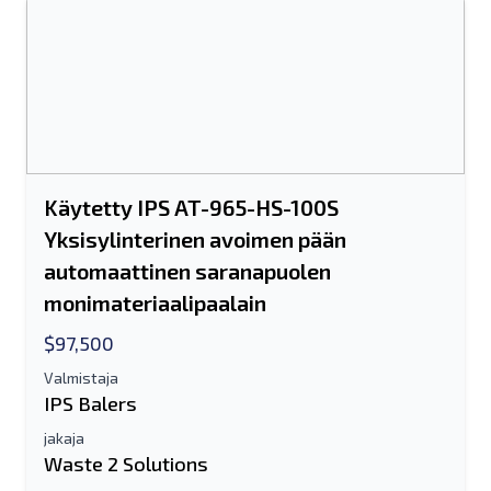
Joko sähköpostiosoite tai
matkapuhelinnumerokenttä vaaditaan
Send a Message
Lähetä luettelo sähköpostitse
Käytetty IPS AT-965-HS-100S
Koko nimi
Yksisylinterinen avoimen pään
automaattinen saranapuolen
Tekstiluettelo mobiililaitteelle
monimateriaalipaalain
Sähköpostiosoite
$97,500
Valmistaja
Koko nimesi
IPS Balers
jakaja
Matkapuhelin
Waste 2 Solutions