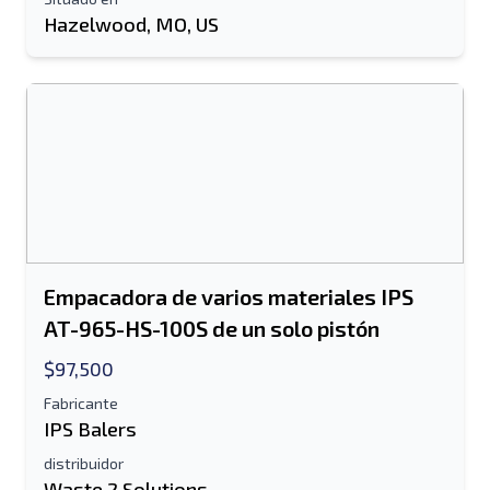
Enviar a un amigo
Hazelwood, MO, US
Se requiere el campo de dirección de
correo electrónico o número de teléfono
móvil
Send a Message
Enviar listado a correo electrónico
Nombre completo
Empacadora de varios materiales IPS
Listado de mensajes de texto al dispositivo
AT-965-HS-100S de un solo pistón
móvil
Dirección de correo electrónico
$97,500
Fabricante
IPS Balers
Tu nombre completo
distribuidor
Móvil
Waste 2 Solutions