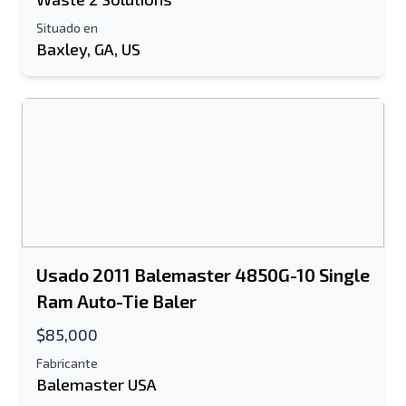
Situado en
Baxley, GA, US
Información Adicional
Enviar
Enviar
Usado 2011 Balemaster 4850G-10 Single
Ram Auto-Tie Baler
$85,000
Fabricante
Balemaster USA