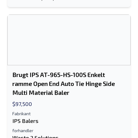
Dit fulde navn
Mobil
Yderligere Information
Sende
Brugt IPS AT-965-HS-100S Enkelt
ramme Open End Auto Tie Hinge Side
Multi Material Baler
$97,500
Sende
Fabrikant
IPS Balers
forhandler
Waste 2 Solutions