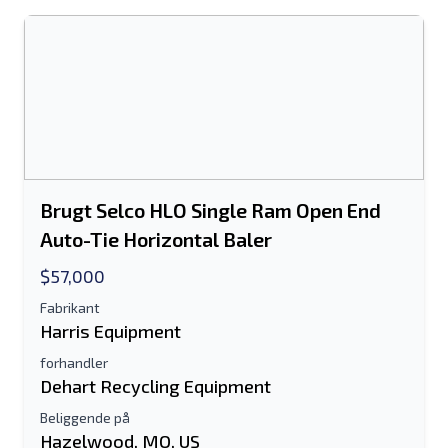
Send til en ven
Der kræves enten e-mail-adresse eller
Brugt Selco HLO Single Ram Open End
mobilnummerfelt
Auto-Tie Horizontal Baler
Send a Message
$57,000
Send fortegnelse til e-mail
Fabrikant
Harris Equipment
Fulde navn
forhandler
Tekstoversigt til mobilenhed
Dehart Recycling Equipment
Beliggende på
Email adresse
Hazelwood, MO, US