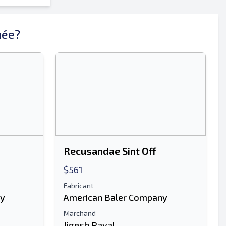
mée?
Envoyer
Recusandae Sint Off
Envoyer
$561
Fabricant
ny
American Baler Company
Marchand
Jigesh Raval