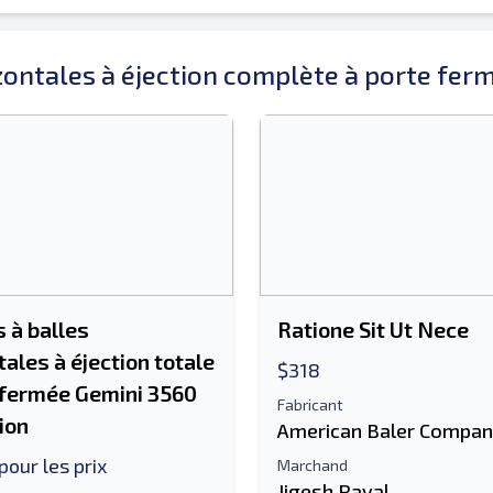
zontales à éjection complète à porte fer
 à balles
Ratione Sit Ut Nece
tales à éjection totale
$318
 fermée Gemini 3560
Fabricant
ion
American Baler Compa
pour les prix
Marchand
Jigesh Raval