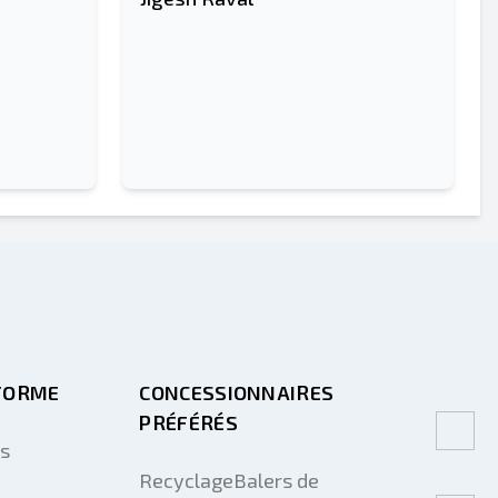
FORME
CONCESSIONNAIRES
PRÉFÉRÉS
us
RecyclageBalers de