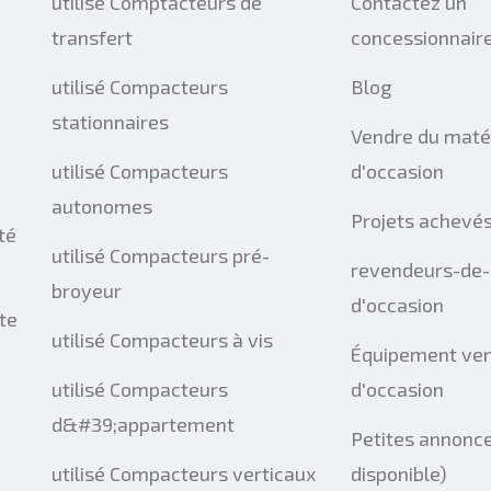
utilisé Comptacteurs de
Contactez un
transfert
concessionnaire
utilisé Compacteurs
Blog
stationnaires
Vendre du maté
utilisé Compacteurs
d'occasion
autonomes
Projets achevé
té
utilisé Compacteurs pré-
revendeurs-de-
broyeur
d'occasion
te
utilisé Compacteurs à vis
Équipement ve
utilisé Compacteurs
d'occasion
d&#39;appartement
Petites annonce
utilisé Compacteurs verticaux
disponible)