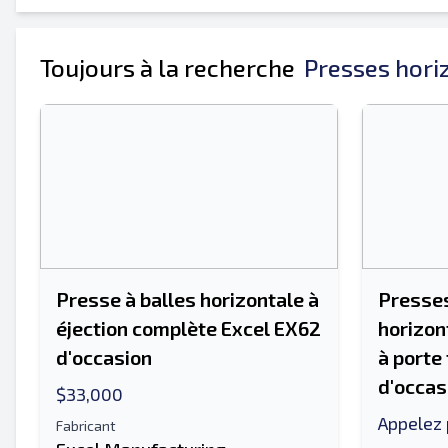
Ton nom complet
Toujours à la recherche
Presses hori
Mobile
Information additionnelle
Presse à balles horizontale à
Presses
éjection complète Excel EX62
horizon
d'occasion
à porte
d'occas
$33,000
Appelez 
Fabricant