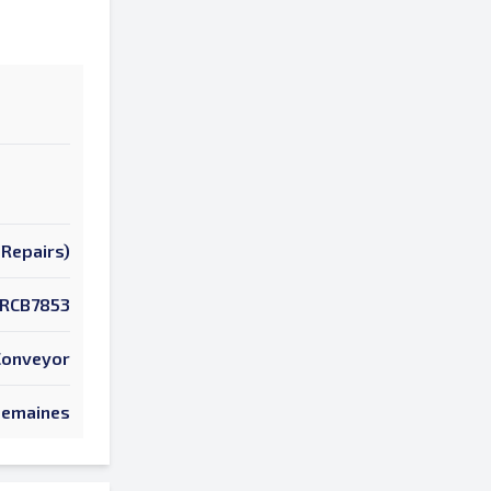
Repairs)
RCB7853
 Conveyor
Semaines