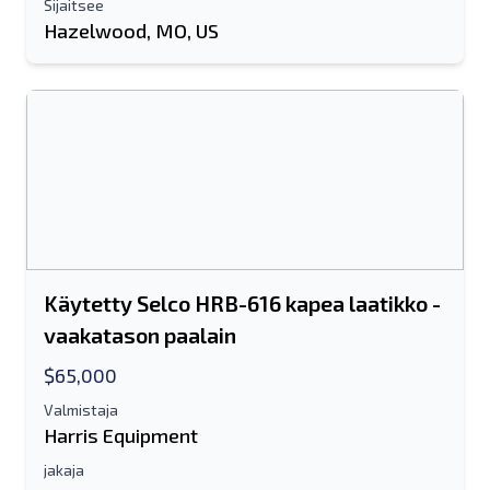
Sijaitsee
Hazelwood, MO, US
Lähettää
Lähettää
Käytetty Selco HRB-616 kapea laatikko -
vaakatason paalain
$65,000
Valmistaja
Harris Equipment
jakaja