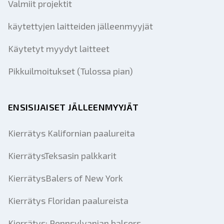
Valmiit projektit
käytettyjen laitteiden jälleenmyyjät
Käytetyt myydyt laitteet
Pikkuilmoitukset (Tulossa pian)
ENSISIJAISET JÄLLEENMYYJÄT
Kierrätys Kalifornian paalureita
KierrätysTeksasin palkkarit
KierrätysBalers of New York
Kierrätys Floridan paalureista
Kierrätys: Pennsylvanian balsers