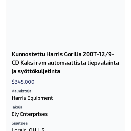
Kunnostettu Harris Gorilla 200T-12/9-
CD Kaksi ram automaattista tiepaalainta
ja syöttökuljetinta
$345,000
Valmistaja
Harris Equipment
jakaja
Ely Enterprises
Sijaitsee
Lähetä ystävälle
Lorain, OH, US