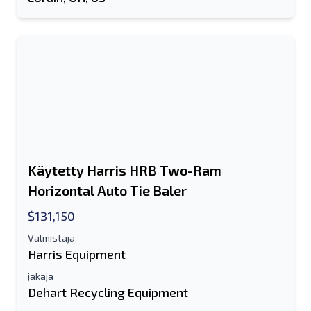
Joko sähköpostiosoite tai
matkapuhelinnumerokenttä vaaditaan
Send a Message
Lähetä luettelo sähköpostitse
Koko nimi
Tekstiluettelo mobiililaitteelle
Käytetty Harris HRB Two-Ram
Horizontal Auto Tie Baler
Sähköpostiosoite
$131,150
Koko nimesi
Valmistaja
Harris Equipment
Matkapuhelin
jakaja
Dehart Recycling Equipment
lisäinformaatio