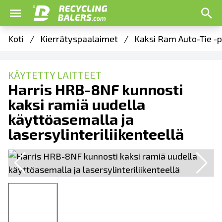
Koti
/
Kierrätyspaalaimet
/
Kaksi Ram Auto-Tie -p
KÄYTETTY LAITTEET
Harris HRB-8NF kunnosti
kaksi ramiä uudella
käyttöasemalla ja
lasersylinteriliikenteellä