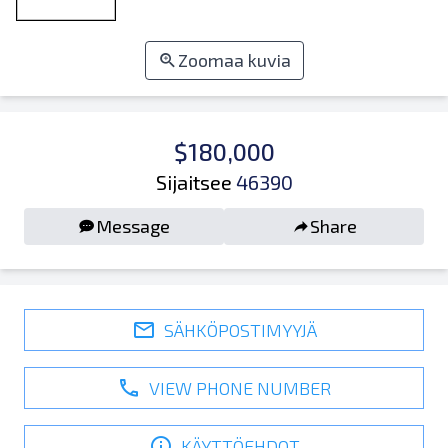
Zoomaa kuvia
$180,000
Sijaitsee
46390
Message
Share
SÄHKÖPOSTIMYYJÄ
VIEW PHONE NUMBER
KÄYTTÖEHDOT