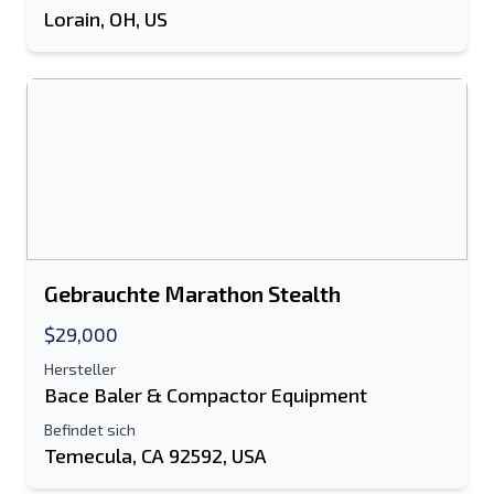
Lorain, OH, US
Send a Message
Listing per E-Mail senden
Vollständiger Name
Textliste auf Mobilgerät
E-Mail-Addresse
Ihren vollständigen Namen
Gebrauchte Marathon Stealth
Handy, Mobiltelefon
$29,000
Hersteller
zusätzliche Information
Bace Baler & Compactor Equipment
Befindet sich
Senden
Temecula, CA 92592, USA