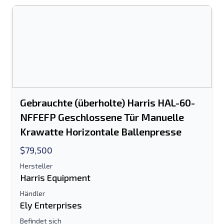
Gebrauchte (überholte) Harris HAL-60-
NFFEFP Geschlossene Tür Manuelle
Krawatte Horizontale Ballenpresse
$79,500
An einen Freund senden
Hersteller
Harris Equipment
Es ist entweder eine E-Mail-Adresse oder
Händler
Ely Enterprises
ein Feld für die Handynummer
erforderlich
Befindet sich